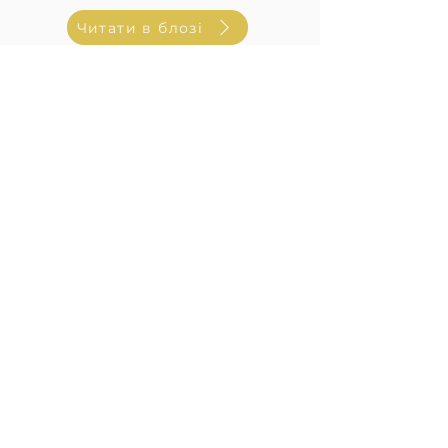
Читати в блозі
ЯК МИ МОЖЕМО БУТИ ВАМ
КОРИСНІ?
Потрібен тур чи екскурсія
Дізнатися більше