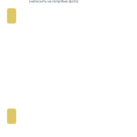
(натисніть на потрібне фото)
Бронювання розміщення
Транcфери
Потрібен
трансфер