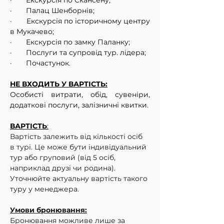
·       
Екскурсія по Скансену;
·       
Палац Шенборнів;
·       
Екскурсія по історичному центру 
в Мукачево;
·       
Екскурсія по замку Паланку;
·       
Послуги та супровід тур. лідера;
·       
Почастунок.
НЕ ВХОДИТЬ У ВАРТІСТЬ:
Особисті витрати, обід, сувеніри, 
додаткові послуги, залізничні квитки.
ВАРТІСТЬ
:
Вартість залежить від кількості осіб 
в турі. Це може бути індивідуальний 
тур або груповий (від 5 осіб, 
наприклад друзі чи родина). 
Уточнюйте актуальну вартість такого 
туру у менеджера.
Умови бронювання:
Бронювання можливе лише за 