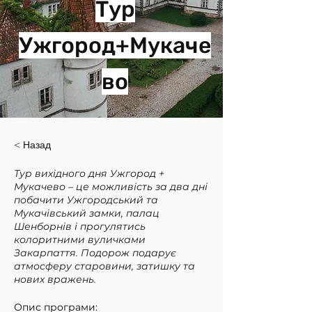
Тур
Ужгород+Мукаче
во
< Назад
Тур вихідного дня Ужгород +
Мукачево – це можливість за два дні
побачити Ужгородський та
Мукачівський замки, палац
Шенборнів і прогулятись
колоритними вуличками
Закарпаття. Подорож подарує
атмосферу старовини, затишку та
нових вражень.
Опис програми: