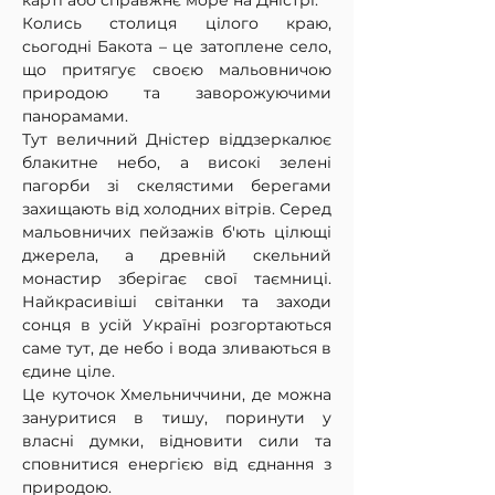
карті або справжнє море на Дністрі.
Колись столиця цілого краю, 
сьогодні Бакота – це затоплене село, 
що притягує своєю мальовничою 
природою та заворожуючими 
панорамами. 
Тут величний Дністер віддзеркалює 
блакитне небо, а високі зелені 
пагорби зі скелястими берегами 
захищають від холодних вітрів. Серед 
мальовничих пейзажів б'ють цілющі 
джерела, а древній скельний 
монастир зберігає свої таємниці. 
Найкрасивіші світанки та заходи 
сонця в усій Україні розгортаються 
саме тут, де небо і вода зливаються в 
єдине ціле.
Це куточок Хмельниччини, де можна 
зануритися в тишу, поринути у 
власні думки, відновити сили та 
сповнитися енергією від єднання з 
природою.