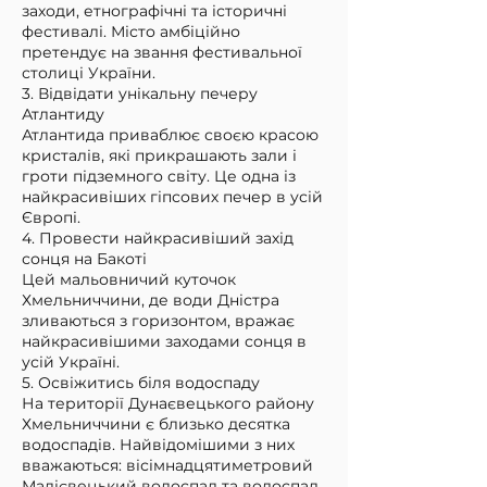
заходи, етнографічні та історичні
фестивалі. Місто амбіційно
претендує на звання фестивальної
столиці України.
3. Відвідати унікальну печеру
Атлантиду
Атлантида приваблює своєю красою
кристалів, які прикрашають зали і
гроти підземного світу. Це одна із
найкрасивіших гіпсових печер в усій
Європі.
4. Провести найкрасивіший захід
сонця на Бакоті
Цей мальовничий куточок
Хмельниччини, де води Дністра
зливаються з горизонтом, вражає
найкрасивішими заходами сонця в
усій Україні.
5. Освіжитись біля водоспаду
На території Дунаєвецького району
Хмельниччини є близько десятка
водоспадів. Найвідомішими з них
вважаються: вісімнадцятиметровий
Малієвецький водоспад та водоспад