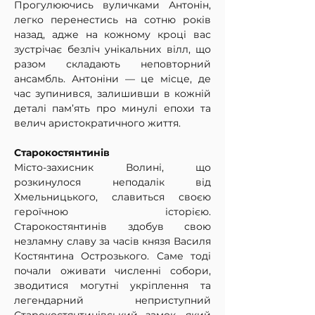
Прогулюючись вуличками Антонін, 
легко перенестись на сотню років 
назад, адже на кожному кроці вас 
зустрічає безліч унікальних вілл, що 
разом складають неповторний 
ансамбль. Антоніни — це місце, де 
час зупинився, залишивши в кожній 
деталі пам’ять про минулі епохи та 
велич аристократичного життя.
Старокостянтинів
Місто-захисник Волині, що 
розкинулося неподалік від 
Хмельницького, славиться своєю 
героїчною історією. 
Старокостянтинів здобув свою 
незламну славу за часів князя Василя 
Костянтина Острозького. Саме тоді 
почали оживати численні собори, 
зводитися могутні укріплення та 
легендарний неприступний 