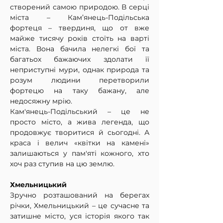
створений самою природою. В серці 
міста – Кам’янець-Подільська 
фортеця – твердиня, що от вже 
майже тисячу років стоїть на варті 
міста. Вона бачила нелегкі бої та 
багатьох бажаючих здолати її 
неприступні мури, однак природа та 
розум людини перетворили 
фортецю на таку бажану, але 
недосяжну мрію.
Кам'янець-Подільський – це не 
просто місто, а жива легенда, що 
продовжує творитися й сьогодні. А 
краса і велич «квітки на камені» 
залишаються у пам'яті кожного, хто 
хоч раз ступив на цю землю.
Хмельницький
Зручно розташований на берегах 
річки, Хмельницький – це сучасне та 
затишне місто, уся історія якого так 