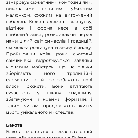
зачаровує сюжетними композиціями, 
виконаними великим зубчастим 
малюнком, схожим на витончений 
гобелен. Кожен елемент візерунку, 
відтінок і форма несе в собі 
глибокий зміст, розкриваючи перед 
нами цілий світ символів і традицій, 
які можна розгадувати знову й знову.
Пройшовши крізь роки, сьогодні 
самчиківка відроджується завдяки 
місцевим майстрам, що не тільки 
зберігають його традиційні 
елементи, а й розробляють нові 
власні сюжети. Вони вплітають 
сучасність у вікову спадщину, 
збагачуючи її новими формами, і 
таким чином продовжують життя 
цього унікального мистецтва.
Бакота
Бакота – місце якого немає на жодній 