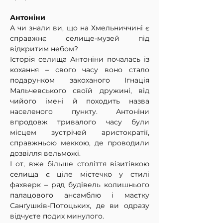
Антоніни
А чи знали ви, що на Хмельниччині є 
справжнє селище-музей під 
відкритим небом?
Історія селища Антоніни почалась із 
кохання – свого часу воно стало 
подарунком закоханого Ігнація 
Мальчевського своїй дружині, від 
чийого імені й походить назва 
населеного пункту. Антоніни 
впродовж тривалого часу були 
місцем зустрічей аристократії, 
справжньою меккою, де проводили 
дозвілля вельможі.
І от, вже більше століття візитівкою 
селища є ціле містечко у стилі 
фахверк – ряд будівель колишнього 
палацового ансамблю і маєтку 
Санґушків-Потоцьких, де ви одразу 
відчуєте подих минулого.