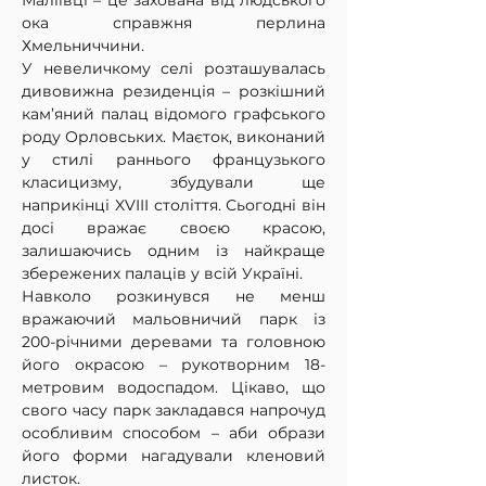
Маліївці – це захована від людського 
ока справжня перлина 
Хмельниччини.
У невеличкому селі розташувалась 
дивовижна резиденція – розкішний 
кам’яний палац відомого графського 
роду Орловських. Маєток, виконаний 
у стилі раннього французького 
класицизму, збудували ще 
наприкінці XVIII століття. Сьогодні він 
досі вражає своєю красою, 
залишаючись одним із найкраще 
збережених палаців у всій Україні.
Навколо розкинувся не менш 
вражаючий мальовничий парк із 
200-річними деревами та головною 
його окрасою – рукотворним 18-
метровим водоспадом. Цікаво, що 
свого часу парк закладався напрочуд 
особливим способом – аби образи 
його форми нагадували кленовий 
листок.