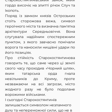
Старокостянтинівський замок, який 
гордо височіє на злитті річок Случ та 
Ікопоть.
Поряд із замком князів Острозьких 
стоїть сторожова вежа, символ 
героїчного міста та визначна пам'ятка 
архітектури Середньовіччя. Вона 
слугувала надійним спостережним 
пунктом, з якого завчасно помічали 
ворога та наносили нищівні удари по 
його позиціях.
Про стійкість Старокостянтинова 
говорить те, що саме через ці землі 
свого часу проходив «Чорний шлях», 
яким татарська орда гнала 
невільників до Криму, проте 
незважаючи на всі загрози, місто 
жодного разу не було подолане 
ворожими військами.
І сьогодні Старокостянтинів 
залишається символом незламного 
духу та непереможної сили, що не в 