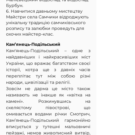
Бурбун.
6. Навчитися давньому мистецтву
Майстри села Самчики відроджують
унікальну традицію самчиківського
розпису та залюбки проведуть для
охочих майстер-клас.
Кам’янець-Подільський
Кам'янець-Подільський – одне з 
найдавніших і найкрасивіших міст 
України, що вражає багатством своєї 
історії, котра ще з давніх часів 
переплітає тут між собою різні 
народи, цивілізації та релігії.
Зовсім не дарма це місто також 
називають не інакше як «квітка на 
камені». Розкинувшись на 
скелястому півострові, що 
омивається водами річки Смотрич, 
Кам’янець-Подільський гармонійно 
вписується у тутешні мальовничі 
пейзажі, немов живописний витвір, 