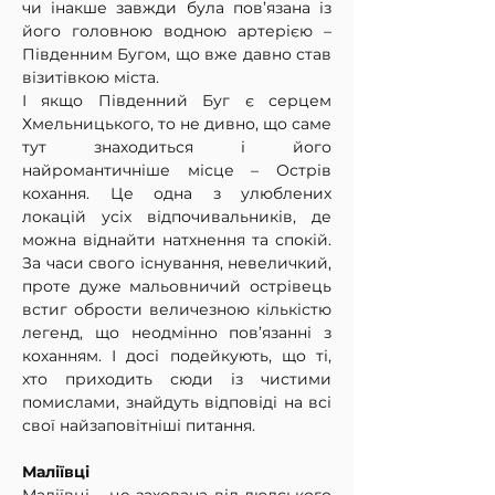
чи інакше завжди була пов’язана із 
його головною водною артерією – 
Південним Бугом, що вже давно став 
візитівкою міста.
І якщо Південний Буг є серцем 
Хмельницького, то не дивно, що саме 
тут знаходиться і його 
найромантичніше місце – Острів 
кохання. Це одна з улюблених 
локацій усіх відпочивальників, де 
можна віднайти натхнення та спокій. 
За часи свого існування, невеличкий, 
проте дуже мальовничий острівець 
встиг обрости величезною кількістю 
легенд, що неодмінно пов’язанні з 
коханням. І досі подейкують, що ті, 
хто приходить сюди із чистими 
помислами, знайдуть відповіді на всі 
свої найзаповітніші питання.
Маліївці 