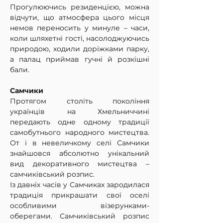
Прогулюючись резиденцією, можна 
відчути, що атмосфера цього місця 
немов переносить у минуле – часи, 
коли шляхетні гості, насолоджуючись 
природою, ходили доріжками парку, 
а палац приймав гучні й розкішні 
бали.
Самчики 
Протягом століть покоління 
українців на Хмельниччині 
передають одне одному традиції 
самобутнього народного мистецтва. 
От і в невеличкому селі Самчики 
знайшовся абсолютно унікальний 
вид декоративного мистецтва – 
самчиківський розпис.
Із давніх часів у Самчиках зародилася 
традиція прикрашати свої оселі 
особливими візерунками-
оберегами. Самчиківський розпис 