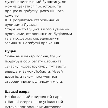
музей, присвячений бурштину, де
можна дізнатися про історію та
процес видобутку цього цінного
каменю.
10. Прогулятись старовинними
вулицями Луцька
Старе місто Луцька з його вузькими
вуличками, старовинними будівлями
та атмосферою середньовіччя
залишить незабутні враження.
Луцьк
Обласний центр Волині, Луцьк, 
поєднує в собі багату історію та 
сучасну інфраструктуру. Тут варто 
відвідати Замок Любарта, Музей 
дзвонів, а також прогулятися 
старовинними вуличками міста.
Шацькі озера
Національний природний парк 
«Шацькі озера» — це унікальний 
куточок природи з кришталево 