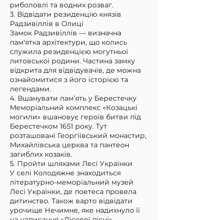
риболовлі та водних розваг.
3. Відвідати резиденцію князів
Радзивіллів в Олиці
Замок Радзивіллів — визначна
пам'ятка архітектури, що колись
служила резиденцією могутньої
литовської родини. Частина замку
відкрита для відвідувачів, де можна
ознайомитися з його історією та
легендами.
4. Вшанувати пам’ять у Берестечку
Меморіальний комплекс «Козацькі
могили» вшановує героїв битви під
Берестечком 1651 року. Тут
розташовані Георгіївський монастир,
Михайлівська церква та пантеон
загиблих козаків.
5. Пройти шляхами Лесі Українки
У селі Колодяжне знаходиться
літературно-меморіальний музей
Лесі Українки, де поетеса провела
дитинство. Також варто відвідати
урочище Нечимне, яке надихнуло її
на написання «Лісової пісні».