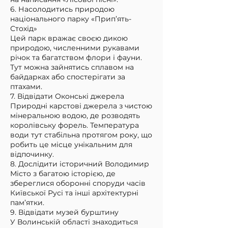
6. Насолодитись природою
національного парку «Прип’ять-
Стохід»
Цей парк вражає своєю дикою
природою, численними рукавами
річок та багатством флори і фауни.
Тут можна зайнятись сплавом на
байдарках або спостерігати за
птахами.
7. Відвідати Оконські джерела
Природні карстові джерела з чистою
мінеральною водою, де розводять
королівську форель. Температура
води тут стабільна протягом року, що
робить це місце унікальним для
відпочинку.
8. Дослідити історичний Володимир
Місто з багатою історією, де
збереглися оборонні споруди часів
Київської Русі та інші архітектурні
пам’ятки.
9. Відвідати музей бурштину
У Волинській області знаходиться