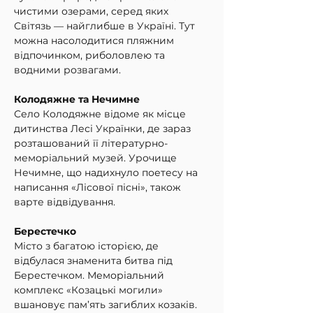
чистими озерами, серед яких 
Світязь — найглибше в Україні. Тут 
можна насолодитися пляжним 
відпочинком, риболовлею та 
водними розвагами.
Колодяжне та Нечимне
Село Колодяжне відоме як місце 
дитинства Лесі Українки, де зараз 
розташований її літературно-
меморіальний музей. Урочище 
Нечимне, що надихнуло поетесу на 
написання «Лісової пісні», також 
варте відвідування.
Берестечко
Місто з багатою історією, де 
відбулася знаменита битва під 
Берестечком. Меморіальний 
комплекс «Козацькі могили» 
вшановує пам’ять загиблих козаків.