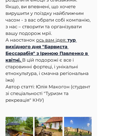
Якщо, ви впевнені, що хочете 
вирушити у поїздку найближчим 
часом - з вас обрати собі компанію, 
з нас – створити та організувати 
вашу подорож мрії.
А наостанок 
ось вам ідея:
тур 
вихідного дня "Барвиста 
Бессарабія" з Іриною Павленко в 
квітні.
В цій подорожі є все і 
старовинні фортеці, і унікальні 
етнокультура, і смачна регіональна 
їжа)
Автор статті: Юлія Макогон (студент 
зі спеціальності "Туризм та 
рекреація" КНУ)