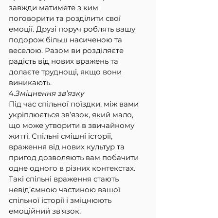
завжди матимете з ким 
поговорити та розділити свої 
емоції. Друзі поруч роблять вашу 
подорож більш насиченою та 
веселою. Разом ви розділяєте 
радість від нових вражень та 
долаєте труднощі, якщо вони 
виникають.
4.
Зміцнення зв’язку
Під час спільної поїздки, між вами 
укріплюється зв’язок, який мало, 
що може утворити в звичайному 
житті. Спільні смішні історії, 
враження від нових культур та 
пригод дозволяють вам побачити 
одне одного в різних контекстах. 
Такі спільні враження стають 
невід’ємною частиною вашої 
спільної історії і зміцнюють 
емоційний зв'язок.