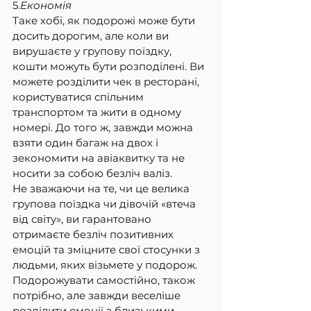
5.
Економія
Таке хобі, як подорожі може бути 
досить дорогим, але коли ви 
вирушаєте у групову поїздку, 
кошти можуть бути розподілені. Ви 
можете розділити чек в ресторані, 
користуватися спільним 
транспортом та жити в одному 
номері. До того ж, завжди можна 
взяти один багаж на двох і 
зекономити на авіаквитку та не 
носити за собою безліч валіз.
Не зважаючи на те, чи це велика 
групова поїздка чи дівочій «втеча 
від світу», ви гарантовано 
отримаєте безліч позитивних 
емоцій та зміцните свої стосунки з 
людьми, яких візьмете у подорож. 
Подорожувати самостійно, також 
потрібно, але завжди веселіше 
розділити емоції з близькими. 