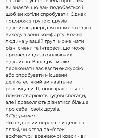
нас вже є установлена програма, 
ви знаєте, що вам подобається і 
щоб ви хотіли спробувати. Однак 
подорож з групою друзів 
відкриває двері для нових заходів і 
виходу з зони комфорту. Кожна 
людина у вашій групі може мати 
різні смаки та інтереси, що може 
призвести до захоплюючих 
відкриттів. Ваш друг може 
переконати вас взяти екскурсію 
або спробувати місцевий 
делікатес, який ви навіть не 
розглядали. Ці нові враження не 
тільки створюють чудові спогади, 
але і дозволяють дізнатися більше 
про себе і своїх друзів.
3.
Підтримка
Чи це довгий переліт, чи день на 
пляжі, чи огляд пам’яток 
архітектури вражаючої краси - ви 