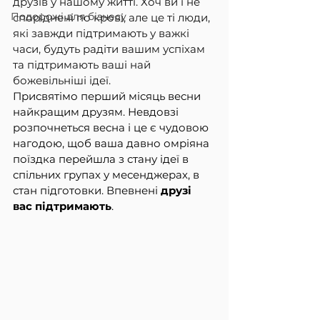
друзів у нашому житті. Хоч ви і не 
Подорожі для бізнесу
споріднені по крові, але це ті люди, 
які завжди підтримають у важкі 
часи, будуть радіти вашим успіхам 
та підтримають ваші най 
божевільніші ідеї.
Присвятімо перший місяць весни 
найкращим друзям. Невдовзі 
розпочнеться весна і це є чудовою 
нагодою, щоб ваша давно омріяна 
поїздка перейшла з стану ідеї в 
спільних групах у месенджерах, в 
стан підготовки. Впевнені 
друзі 
вас підтримають
.