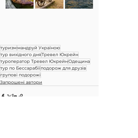
туризм
мандруй Україною
тур вихідного дня
Тревел Юкрейн
туроператор Тревел Юкрейн
Одещина
тур по Бессарабії
подорож для друзів
групові подорожі
Запрошені автори
Дивитися всі
Останні пости