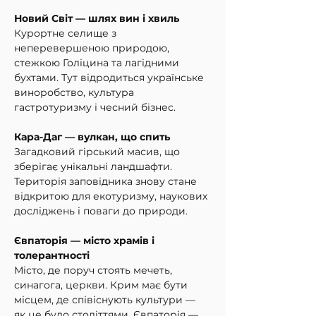
Новий Світ — шлях вин і хвиль
Курортне селище з 
неперевершеною природою, 
стежкою Голіцина та лагідними 
бухтами. Тут відродиться українське 
виноробство, культура 
гастротуризму і чесний бізнес.
Кара-Даг — вулкан, що спить
Загадковий гірський масив, що 
зберігає унікальні ландшафти. 
Територія заповідника знову стане 
відкритою для екотуризму, наукових 
досліджень і поваги до природи.
Євпаторія — місто храмів і 
толерантності
Місто, де поруч стоять мечеть, 
синагога, церкви. Крим має бути 
місцем, де співіснують культури — 
як це було століттями. Євпаторія — 