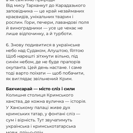
Від мису Тарханкут до Карадазького
заповідника — це край незайманих
краєвидів, унікальних тварин і
рослин. Гори, печери, лавандові поля
й виноградники — усе це чекає не
лише відпочинку, а й турботи.
6. Знову подивитися в українське
небо над Судаком, Алуштою, Ялтою
Щоб нарешті зітхнути вільно, під
синім небом, де не буде прапорів
окупанта. Цей день настане. І саме
тоді варто поїхати — щоб побачити,
як виглядає звільнений Крим.
Бахчисарай — місто сліз і сили
Колишня столиця Кримського 
ханства, де кожна вуличка — історія. 
У Ханському палаці живе дух 
кримських татар, у фонтані сліз — 
сум і вірність. Тут звучатимуть 
українська і кримськотатарська 
мови, пліч-о-пліч.