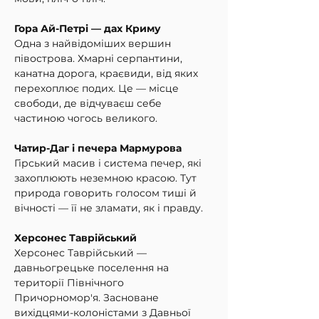
Гора Ай-Петрі — дах Криму
Одна з найвідоміших вершин 
півострова. Хмарні серпантини, 
канатна дорога, краєвиди, від яких 
перехоплює подих. Це — місце 
свободи, де відчуваєш себе 
частиною чогось великого.
Чатир-Даг і печера Мармурова
Гірський масив і система печер, які 
захоплюють неземною красою. Тут 
природа говорить голосом тиші й 
вічності — її не зламати, як і правду.
Херсонес Таврійський
Херсонес Таврійський — 
давньогрецьке поселення на 
території Північного 
Причорномор'я. Засноване 
вихідцями-колоністами з Давньої 