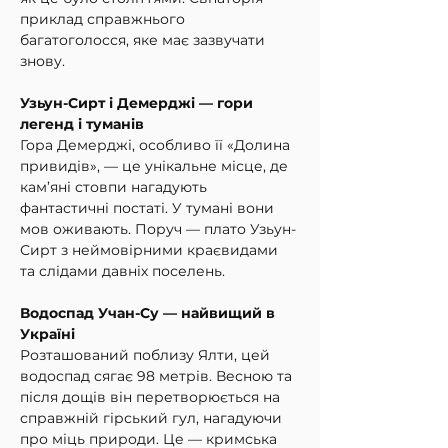
приклад справжнього 
багатоголосся, яке має зазвучати 
знову.
Узьун-Сирт і Демерджі — гори 
легенд і туманів
Гора Демерджі, особливо її «Долина 
привидів», — це унікальне місце, де 
кам’яні стовпи нагадують 
фантастичні постаті. У тумані вони 
мов оживають. Поруч — плато Узьун-
Сирт з неймовірними краєвидами 
та слідами давніх поселень.
Водоспад Учан-Су — найвищий в 
Україні
Розташований поблизу Ялти, цей 
водоспад сягає 98 метрів. Весною та 
після дощів він перетворюється на 
справжній гірський гул, нагадуючи 
про міць природи. Це — кримська 