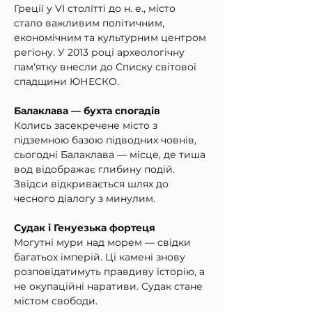
Греції у VI столітті до н. е., місто 
стало важливим політичним, 
економічним та культурним центром 
регіону. У 2013 році археологічну 
пам'ятку внесли до Списку світової 
спадщини ЮНЕСКО.
Балаклава — бухта спогадів
Колись засекречене місто з 
підземною базою підводних човнів, 
сьогодні Балаклава — місце, де тиша 
вод відображає глибину подій. 
Звідси відкривається шлях до 
чесного діалогу з минулим.
Судак і Генуезька фортеця
Могутні мури над морем — свідки 
багатьох імперій. Ці камені знову 
розповідатимуть правдиву історію, а 
не окупаційні наративи. Судак стане 
містом свободи.