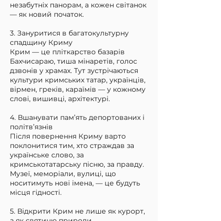
незабутніх панорам, а кожен світанок
— як новий початок.
3. Зануритися в багатокультурну
спадщину Криму
Крим — це пліткарство базарів
Бахчисараю, тиша мінаретів, голос
дзвонів у храмах. Тут зустрічаються
культури кримських татар, українців,
вірмен, греків, караїмів — у кожному
слові, вишивці, архітектурі.
4. Вшанувати пам’ять депортованих і
політв’язнів
Після повернення Криму варто
поклонитися тим, хто страждав за
українське слово, за
кримськотатарську пісню, за правду.
Музеї, меморіали, вулиці, що
носитимуть нові імена, — це будуть
місця гідності.
5. Відкрити Крим не лише як курорт,
а як святиню природи